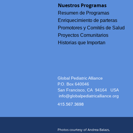
Lengua y la Lucha por un Cui
Nuestros Programas
Materno Respetuoso en Chia
México
Resumen de Programas
Enriquecimiento de parteras
Promotores y Comités de Salud
Proyectos Comunitarios
Historias que Importan
Global Pediatric Alliance
P.O. Box 640046
San Francisco, CA 94164
USA
info@globalpediatricalliance.org
415.567.3698
Photos courtesy of Andrea Balazs,