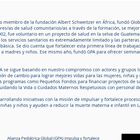
guo miembro de la fundación Albert Schweitzer en África, fundó Glob
s/as de salud comunitarios/as a través de la formación, se mejor
02, fue voluntario en un proyecto de salud en la selva de Guatem
 los servicios sanitarios es extremadamente limitado y las parteras
 básica. Se dio cuenta que fortalecer esta primera línea de trabaja
a a madres y niños. Ese mismo año, fundó GPA para ofrecer seminar
PA se sigue basando en nuestro compromiso con actores y grupos l
ón de cambio para lograr mejores vidas para las mujeres, niñas y n
 programas como Pequeños Fondos para financiar proyectos de sa
idando la Vida o Cuidados Maternos Respetuosos con personal de
rrollando iniciativas con la misión de impulsar y fortalece proces
 niñas y niños y ayuden a reducir la muerte materna e infantil en 
Alianza Pediátrica Global (GPA) impulsa y fortalece