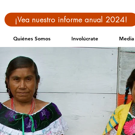
¡Vea nuestro informe anual 2024!
Quiénes Somos
Involúcrate
Media