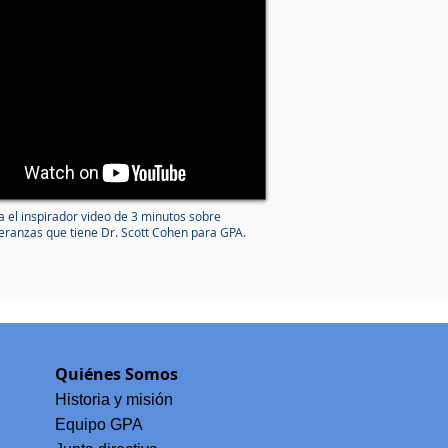
a el inspirador video de 3 minutos sobre
eranzas que tiene Dr. Scott Cohen para GPA.
Quiénes Somos
Historia y misión
Equipo GPA