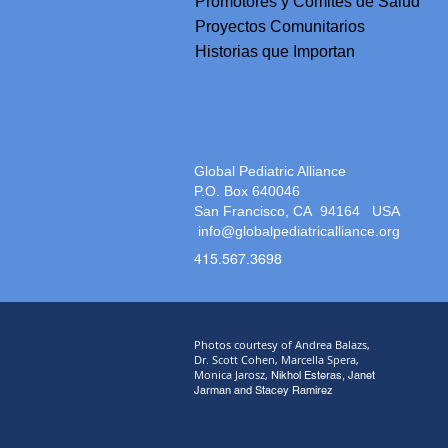
Promotores y Comités de Salud
Proyectos Comunitarios
Historias que Importan
Global Pediatric Alliance
P.O. Box 640046
San Francisco, CA 94164
USA
info@globalpediatricalliance.org
415.567.3698
Photos courtesy of Andrea Balazs,
Dr. Scott Cohen, Marcella Spera,
Monica Jarosz,
Nikhol Esteras, Janet
Jarman and Stacey Ramirez